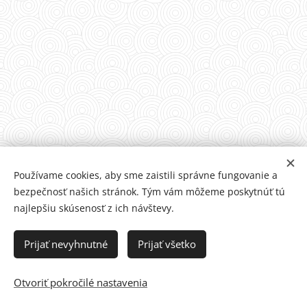
Používame cookies, aby sme zaistili správne fungovanie a
bezpečnosť našich stránok. Tým vám môžeme poskytnúť tú
Mgr. Lukáš Horbaľ
najlepšiu skúsenosť z ich návštevy.
zástupca riaditeľky II. stupeň
Prijať nevyhnutné
Prijať všetko
správca web sídla
Otvoriť pokročilé nastavenia
Vytvorené službou
Webnode
Cookies