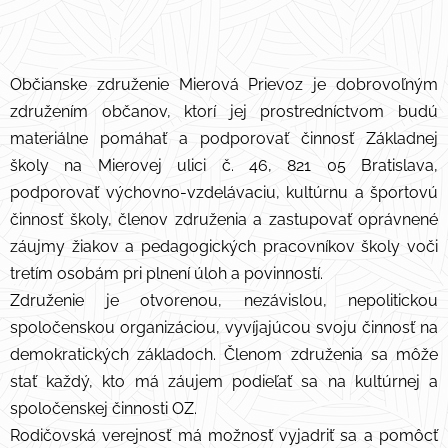
Občianske združenie Mierová Prievoz je dobrovoľným
združením občanov, ktorí jej prostredníctvom budú
materiálne pomáhať a podporovať činnosť Základnej
školy na Mierovej ulici č. 46, 821 05 Bratislava,
podporovať výchovno-vzdelávaciu, kultúrnu a športovú
činnosť školy, členov združenia a zastupovať oprávnené
záujmy žiakov a pedagogických pracovníkov školy voči
tretím osobám pri plnení úloh a povinností.
Združenie je otvorenou, nezávislou, nepolitickou
spoločenskou organizáciou, vyvíjajúcou svoju činnosť na
demokratických základoch. Členom združenia sa môže
stať každý, kto má záujem podieľať sa na kultúrnej a
spoločenskej činnosti OZ.
Rodičovská verejnosť má možnosť vyjadriť sa a pomôcť