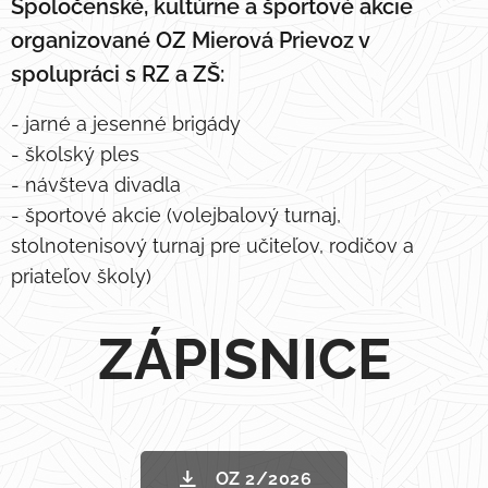
Spoločenské, kultúrne a športové akcie
organizované
OZ Mierová Prievoz v
spolupráci s RZ a ZŠ:
- jarné a jesenné brigády
- školský ples
- návšteva divadla
- športové akcie (volejbalový turnaj,
stolnotenisový turnaj pre učiteľov, rodičov a
priateľov školy)
ZÁPISNICE
OZ 2/2026