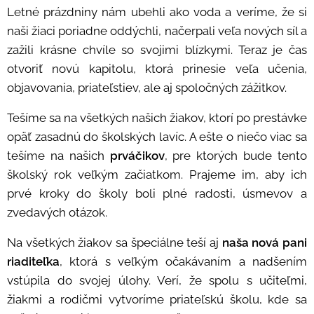
Letné prázdniny nám ubehli ako voda a veríme, že si
naši žiaci poriadne oddýchli, načerpali veľa nových síl a
zažili krásne chvíle so svojimi blízkymi. Teraz je čas
otvoriť novú kapitolu, ktorá prinesie veľa učenia,
objavovania, priateľstiev, ale aj spoločných zážitkov.
Tešíme sa na všetkých našich žiakov, ktorí po prestávke
opäť zasadnú do školských lavíc. A ešte o niečo viac sa
tešíme na našich
prváčikov
, pre ktorých bude tento
školský rok veľkým začiatkom. Prajeme im, aby ich
prvé kroky do školy boli plné radosti, úsmevov a
zvedavých otázok.
Na všetkých žiakov sa špeciálne teší aj
naša nová pani
riaditeľka
, ktorá s veľkým očakávaním a nadšením
vstúpila do svojej úlohy. Verí, že spolu s učiteľmi,
žiakmi a rodičmi vytvoríme priateľskú školu, kde sa