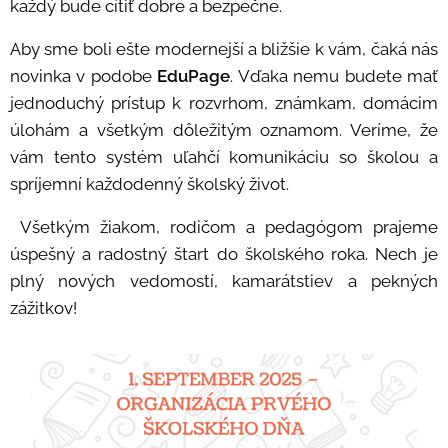
každý bude cítiť dobre a bezpečne.
Aby sme boli ešte modernejší a bližšie k vám, čaká nás
novinka v podobe
EduPage
. Vďaka nemu budete mať
jednoduchý prístup k rozvrhom, známkam, domácim
úlohám a všetkým dôležitým oznamom. Veríme, že
vám tento systém uľahčí komunikáciu so školou a
spríjemní každodenný školský život.
Všetkým žiakom, rodičom a pedagógom prajeme
úspešný a radostný štart do školského roka. Nech je
plný nových vedomostí, kamarátstiev a pekných
zážitkov!